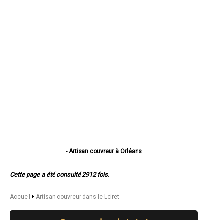
- Artisan couvreur à Orléans
- Artisan couvreur à Fleury-les-Aubrais
- Artisan couvreur à Olivet
Cette page a été consulté 2912 fois.
- Artisan couvreur à Saint-Jean-de-Braye
- Artisan couvreur à Saint-Jean-de-la-Ruelle
- Artisan couvreur à Montargis
Accueil
Artisan couvreur dans le Loiret
- Artisan couvreur à Gien
- Artisan couvreur à Saran