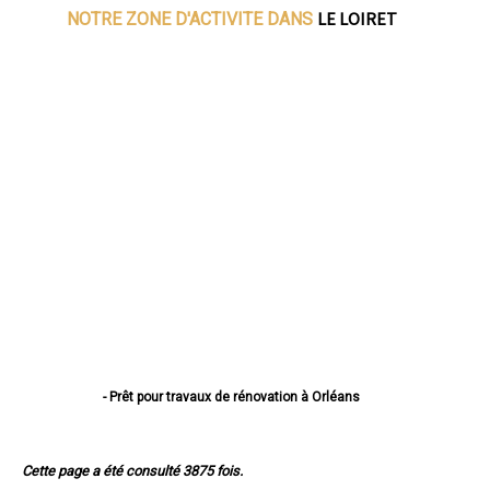
LE LOIRET
NOTRE ZONE D'ACTIVITE DANS
- Prêt pour travaux de rénovation à Orléans
- Prêt pour travaux de rénovation à Fleury-les-Aubrais
- Prêt pour travaux de rénovation à Olivet
- Prêt pour travaux de rénovation à Saint-Jean-de-Braye
Cette page a été consulté 3875 fois.
- Prêt pour travaux de rénovation à Saint-Jean-de-la-Ruelle