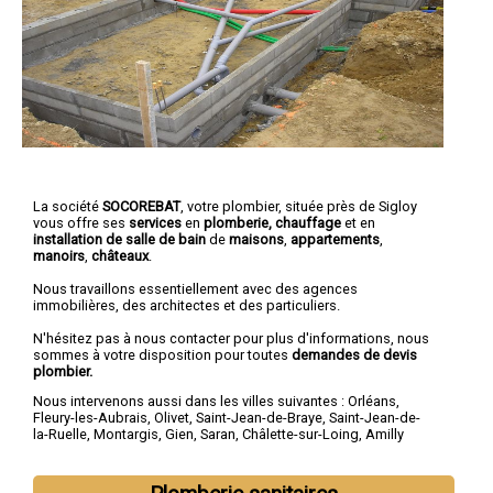
La société
SOCOREBAT
, votre plombier, située près de Sigloy
vous offre ses
services
en
plomberie, chauffage
et en
installation de salle de bain
de
maisons
,
appartements
,
manoirs
,
châteaux
.
Nous travaillons essentiellement avec des agences
immobilières, des architectes et des particuliers.
N'hésitez pas à nous contacter pour plus d'informations, nous
sommes à votre disposition pour toutes
demandes de devis
plombier.
Nous intervenons aussi dans les villes suivantes :
Orléans
,
Fleury-les-Aubrais
,
Olivet
,
Saint-Jean-de-Braye
,
Saint-Jean-de-
la-Ruelle
,
Montargis
,
Gien
,
Saran
,
Châlette-sur-Loing
,
Amilly