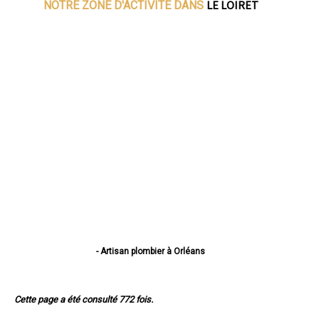
LE LOIRET
NOTRE ZONE D'ACTIVITE DANS
- Artisan plombier à Orléans
- Artisan plombier à Fleury-les-Aubrais
- Artisan plombier à Olivet
- Artisan plombier à Saint-Jean-de-Braye
Cette page a été consulté 772 fois.
- Artisan plombier à Saint-Jean-de-la-Ruelle
- Artisan plombier à Montargis