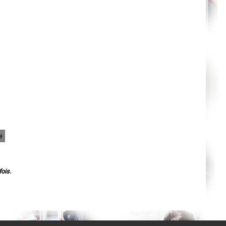
Nantes
Orléans
Cahors
Agen
Mende
Angers
Cherbourg-Octeville
Reims
Saint-Dizier
Laval
Nancy
Verdun
Lorient
Metz
Nevers
Lille
Beauvais
Alençon
e
Calais
Clermont-Ferrand
Pau
Tarbes
Perpignan
ois.
Strasbourg
Mulhouse
Lyon
Vesoul
Chalon-sur-Saône
Le Mans
Chambéry