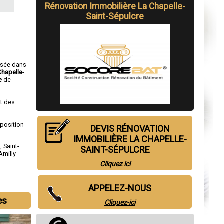
Rénovation Immobilière La Chapelle-
Saint-Sépulcre
isée dans
Chapelle-
e
de
t des
sposition
DEVIS RÉNOVATION
IMMOBILIÈRE LA CHAPELLE-
t
,
Saint-
SAINT-SÉPULCRE
Amilly
Cliquez ici
APPELEZ-NOUS
es
Cliquez-ici