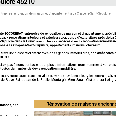
ulcre 45210
ntreprise rénovation de maison et d'appartement à La Chapelle-Saint-Sépulcre
été SOCOREBAT
,
entreprise de rénovation de maison et d'appartement
spécial
travaux
rénovations intérieurs et extérieurs
tout corps d'etats
située près de La 
-Sépulcre dans le Loiret
vous offre ses
services
dans la
rénovation immobilièr
ons à La Chapelle-Saint-Sépulcre
,
appartements
,
manoirs
,
châteaux
.
 travaillons essentiellement avec des agences immobilières, des
architectes
e
culiers.
sitez pas à nous contacter pour plus d'informations, nous sommes à votre di
 toutes
demandes de devis rénovation immobilière
.
intervenons aussi dans les villes suivantes :
Orléans
,
Fleury-les-Aubrais
,
Olive
-de-Braye
,
Saint-Jean-de-la-Ruelle
,
Montargis
,
Gien
,
Saran
,
Châlette-sur-Loing
,
Rénovation de maisons ancienn
errasses
, des