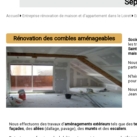
Sép
Accueil
Entreprise rénovation de maison et d'appartement dans le Loiret
E
Rénovation des combles aménageables
Soci
les 
Saint
mais
Nous
parti
N'hé
pour
Nous 
Jean
Nous effectuons des travaux d'
aménagements extérieurs
tels que des
t
façades
, des
allées
(dallage, pavage), des
murets
et des
escaliers
.