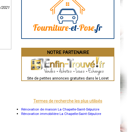
Caen
1/2021
Aurillac
Angoulême
La Rochelle
Bourges
Brive-la-Gaillarde
Dijon
Saint-Brieuc
Guéret
Périgueux
Besançon
NOTRE PARTENAIRE
Valence
Évreux
Chartres
Brest
Nîmes
Toulouse
Site de petites annonces gratuites dans le Loiret
Auch
Bordeaux
Montpellier
Rennes
Châteauroux
Termes de recherche les plus utilisés
Tours
Grenoble
Rénovation de maison La Chapelle-Saint-Sépulcre
Dole
Rénovation immobilière La Chapelle-Saint-Sépulcre
Mont-de-Marsan
Blois
Saint-Étienne
Le Puy-en-Velay