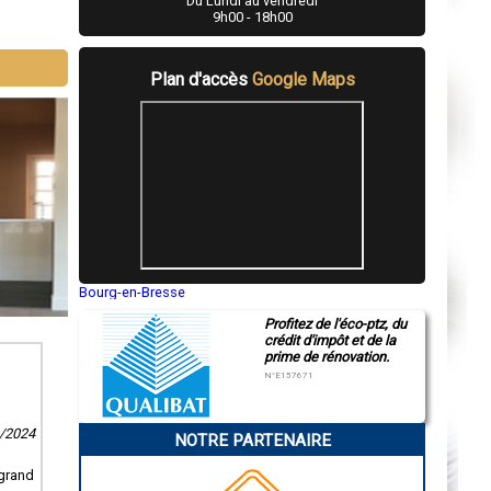
Du Lundi au vendredi
9h00 - 18h00
Plan d'accès
Google Maps
Bourg-en-Bresse
Saint-Quentin
Profitez de l'éco-ptz, du
Montluçon
crédit d'impôt et de la
Manosque
prime de rénovation.
Gap
Nice
N°E157671
Annonay
Charleville-Mézières
Pamiers
9/2024
NOTRE PARTENAIRE
Troyes
Narbonne
Rodez
 grand
Marseille