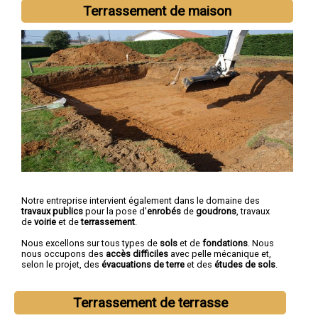
la-Ruelle
,
Montargis
,
Gien
,
Saran
,
Châlette-sur-Loing
,
Amilly
Terrassement de maison
Notre entreprise intervient également dans le domaine des
travaux publics
pour la pose d'
enrobés
de
goudrons
, travaux
de
voirie
et de
terrassement
.
Nous excellons sur tous types de
sols
et de
fondations
. Nous
nous occupons des
accès difficiles
avec pelle mécanique et,
selon le projet, des
évacuations de terre
et des
études de sols
.
Terrassement de terrasse