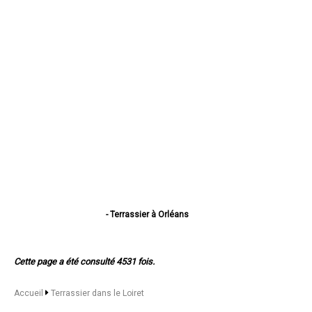
- Terrassier à Orléans
- Terrassier à Fleury-les-Aubrais
- Terrassier à Olivet
- Terrassier à Saint-Jean-de-Braye
Cette page a été consulté 4531 fois.
- Terrassier à Saint-Jean-de-la-Ruelle
- Terrassier à Montargis
- Terrassier à Gien
Accueil
Terrassier dans le Loiret
- Terrassier à Saran