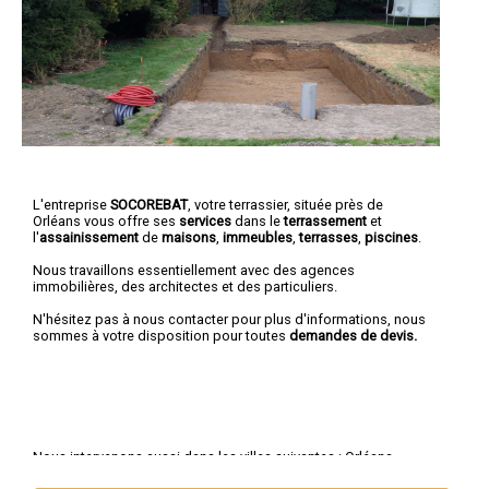
L'entreprise
SOCOREBAT
, votre terrassier, située près de
Orléans vous offre ses
services
dans le
terrassement
et
l'
assainissement
de
maisons
,
immeubles
,
terrasses
,
piscines
.
Nous travaillons essentiellement avec des agences
immobilières, des architectes et des particuliers.
N'hésitez pas à nous contacter pour plus d'informations, nous
sommes à votre disposition pour toutes
demandes de devis.
Nous intervenons aussi dans les villes suivantes :
Orléans
,
Fleury-les-Aubrais
,
Olivet
,
Saint-Jean-de-Braye
,
Saint-Jean-de-