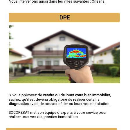
Nous intervenons aussi dans les villes suivantes :
Orléans
,
Fleury-les-Aubrais
,
Olivet
,
Saint-Jean-de-Braye
,
Saint-Jean-de-
la-Ruelle
,
Montargis
,
Gien
,
Saran
,
Châlette-sur-Loing
,
Amilly
DPE
Si vous prévoyez de
vendre ou de louer votre bien immobilier
,
sachez qu’il est devenu obligatoire de réaliser certains
diagnostics
avant de pouvoir céder ou louer votre habitation.
SOCOREBAT met son équipe d'experts à votre service pour
réaliser tous vos diagnostics immobiliers.