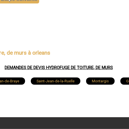
re, de murs à orleans
DEMANDES DE DEVIS HYDROFUGE DE TOITURE, DE MURS
ean-de-Braye
Saint-Jean-de-la-Ruelle
Montargis
G
Saint-Jean-le-Blanc
Chécy
Ingré
Châteauneuf-su
Malesherbes
Briare
Sully-sur-Loire
Sai
aingy
Ormes
Puiseaux
Ferrières-en-Gâtinais