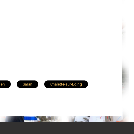
ien
Saran
Châlette-sur-Loing
r-Loire
Beaugency
Saint-Denis-en-Val
nt-Pryvé-Saint-Mesmin
Jargeau
Fay-aux-Loges
Pannes
Traînou