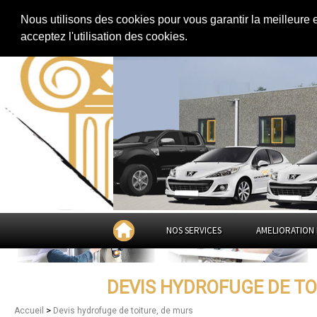
Extension de maison
|
Rénovation de maison
|
Aménagement des combles
Nous utilisons des cookies pour vous garantir la meilleure 
Devis hydrofuge de toiture, de m
acceptez l'utilisation des cookies.
NOS SERVICES
AMELIORATION 
DEVIS HYDROFUGE DE TO
>
Accueil
Devis hydrofuge de toiture, de murs