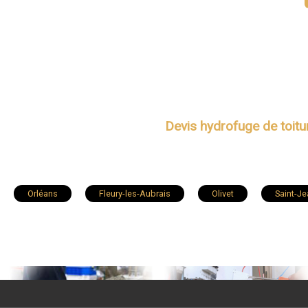
Devis hydrofuge de toitu
Orléans
Fleury-les-Aubrais
Olivet
Saint-J
Amilly
La Chapelle-Saint-Mesmin
Pithiviers
La Ferté-Saint-Aubin
Villemandeur
Meung-sur-Loire
Neuville-aux-Bois
Courtenay
Sandillon
Ch