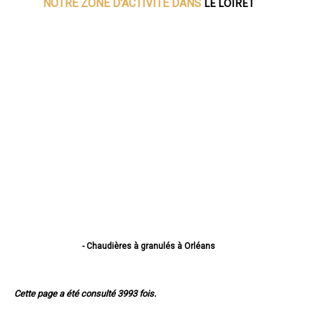
LE LOIRET
NOTRE ZONE D'ACTIVITE DANS
- Chaudières à granulés à Orléans
- Chaudières à granulés à Fleury-les-Aubrais
- Chaudières à granulés à Olivet
- Chaudières à granulés à Saint-Jean-de-Braye
Cette page a été consulté 3993 fois.
- Chaudières à granulés à Saint-Jean-de-la-Ruelle
- Chaudières à granulés à Montargis