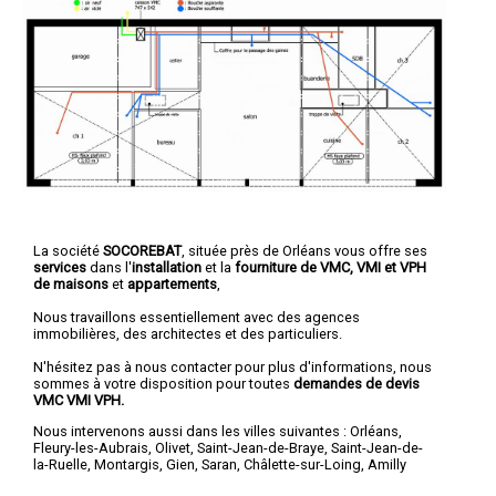
La société
SOCOREBAT
, située près de Orléans vous offre ses
services
dans l'
installation
et la
fourniture de VMC, VMI et VPH
de maisons
et
appartements
,
Nous travaillons essentiellement avec des agences
immobilières, des architectes et des particuliers.
N'hésitez pas à nous contacter pour plus d'informations, nous
sommes à votre disposition pour toutes
demandes de devis
VMC VMI VPH.
Nous intervenons aussi dans les villes suivantes :
Orléans
,
Fleury-les-Aubrais
,
Olivet
,
Saint-Jean-de-Braye
,
Saint-Jean-de-
la-Ruelle
,
Montargis
,
Gien
,
Saran
,
Châlette-sur-Loing
,
Amilly