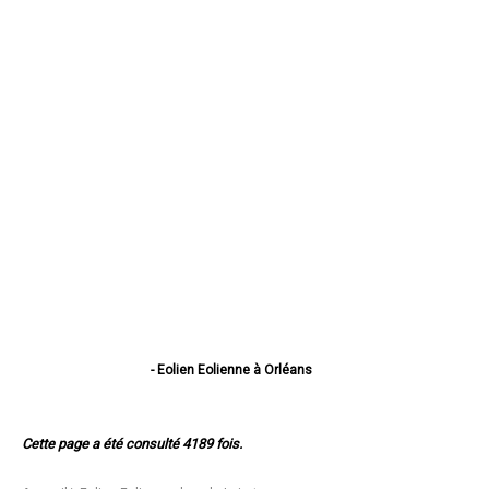
- Eolien Eolienne à Orléans
- Eolien Eolienne à Fleury-les-Aubrais
- Eolien Eolienne à Olivet
- Eolien Eolienne à Saint-Jean-de-Braye
Cette page a été consulté 4189 fois.
- Eolien Eolienne à Saint-Jean-de-la-Ruelle
- Eolien Eolienne à Montargis
- Eolien Eolienne à Gien